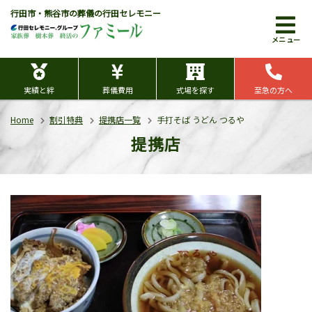
行田市・熊谷市の葬儀の行田セレモニー
メニュー
実績と絆
葬儀費用
式場を探す
至急の方へ
Home
割引特典
提携店一覧
手打そば うどん つるや
提携店