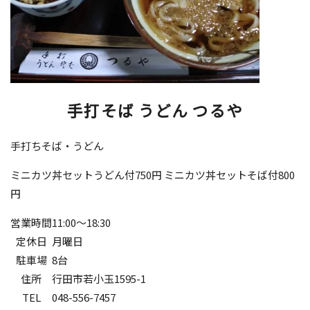
手打そば うどん つるや
手打ちそば・うどん
ミニカツ丼セットうどん付750円 ミニカツ丼セットそば付800
円
営業時間
11:00～18:30
定休日
月曜日
駐車場
8台
住所
行田市若小玉1595-1
TEL
048-556-7457