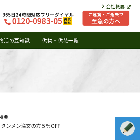
会社概要
365日24時間対応フリーダイヤル
ご危篤・ご逝去で
0120-0983-05
至急の方へ
通話
無料
終活の豆知識
供物・供花一覧
特典
タンメン注文の方５％OFF