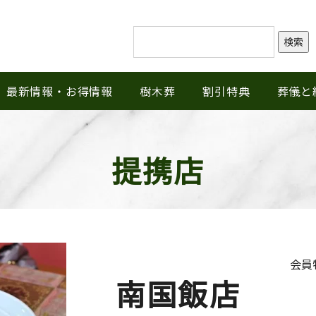
検索
最新情報・お得情報
樹木葬
割引特典
葬儀と
提携店
会員
南国飯店