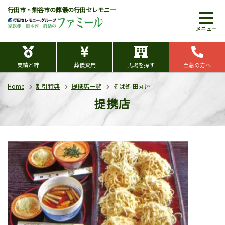
行田市・熊谷市の葬儀の行田セレモニー
メニュー
実績と絆
葬儀費用
式場を探す
至急の方へ
Home
割引特典
提携店一覧
そば処 田丸屋
提携店