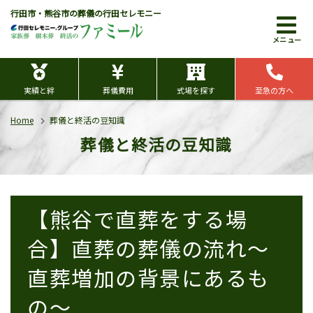
行田市・熊谷市の葬儀の行田セレモニー
メニュー
実績と絆
葬儀費用
式場を探す
至急の方へ
Home
葬儀と終活の豆知識
葬儀と終活の豆知識
【熊谷で直葬をする場
合】直葬の葬儀の流れ～
直葬増加の背景にあるも
の～