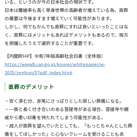
いる、というのが今の日本社会の現状です。
日本は離婚率も高く単身世帯の高齢者が増えている為、直葬
の需要は今後ますます増えていく可能性があります。
しかし、何でもかんでも直葬にすれば良いといったことはな
く、直葬にはメリットもあればデメリットもあるので、両方
を把握したうえで選択することが重要です。
【内閣府HP】令和7年版高齢社会白書（全体版）
https://www8.cao.go.jp/kourei/whitepaper/w-
2025/zenbun/07pdf_index.html
直葬のデメリット
・安く済む分、非常にさっぱりとした寂しい葬儀になる。
・一族と長く付き合いのある菩提寺がある場合、菩提寺や親
戚から悪い印象を持たれてしまう可能性がある。
・故人が直葬を望んでいたとしても、「もっとちゃんとした葬
儀をしてほしかった」と心ないクレームを受けることもあ